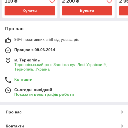
110
2 200
2 0
₴
₴
НАКАРТКУ
JRQ1
т.п.
Купити
Купити
Про нас
96% позитивних з 59 відгуків за рік
Працює з 09.06.2014
м. Тернопіль
Тернопільський рн с.Застінка вул.Лесі Українки 9,
Тернопіль, Україна
Контакти
Сьогодні вихідний
Показати весь графік роботи
Про нас
Контакти