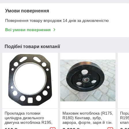
Умови повернення
Повернення товару впродовж 14 днів за домовленістю
Всі умови повернення
Подібні товари компанії
Прокладка головки
Маховик мотоблока (R175,
Пор
циліндра дизельного
R180) Кентавр, зубр,
R195
двигуна мотоблока R195,
аврора, форте, заря й т.ін.
клап
R195NM 12 к.с. ОПЛАТА
для 