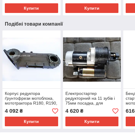
Купити
Купити
Подібні товари компанії
Корпус редуктора
Електростартер
Бенд
ґрунтофрези мотоблока,
редукторний на 11 зубів і
стар
мототрактора R180, R190,
75мм посадка, для
мото
R195, ZS1100
двигунів мотоблока R190,
R190
4 092
4 620
616
₴
₴
R192, R195, S1100.
Купити
Купити