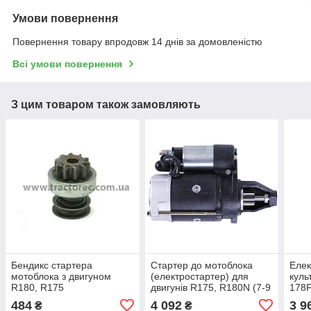
Умови повернення
Повернення товару впродовж 14 днів за домовленістю
Всі умови повернення
З цим товаром також замовляють
Бендикс стартера
Стартер до мотоблока
Елек
мотоблока з двигуном
(електростартер) для
куль
R180, R175
двигунів R175, R180N (7-9
178F,
к. с).
484
4 092
3 9
₴
₴