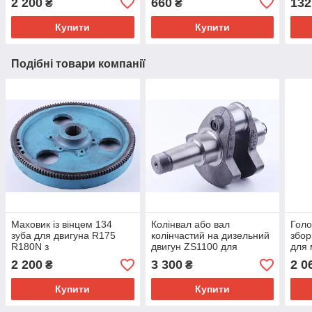
2 200
660
132
₴
₴
Купити
Купити
Подібні товари компанії
Маховик із вінцем 134
Колінвал або вал
Голо
зуба для двигуна R175
колінчастий на дизельний
збор
R180N з
двигун ZS1100 для
для 
електростартером
мотоблока мототрактора
мото
2 200
3 300
2 0
₴
₴
Кентавр, Зубр Форте
15-18 к.с
18 л.
Лідер Бізон 7-8 к.с.
Купити
Купити