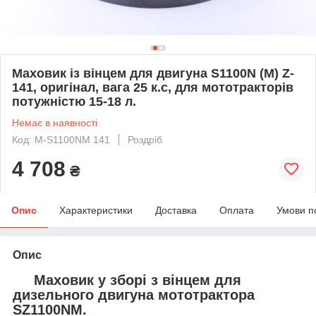
Маховик із вінцем для двигуна S1100N (M) Z-
141, оригінал, вага 25 к.с, для мототракторів
потужністю 15-18 л.
Немає в наявності
Код: M-S1100NM 141
Роздріб
4 708
₴
Опис
Характеристики
Доставка
Оплата
Умови п
Опис
Маховик у зборі з вінцем для
дизельного двигуна мототрактора
SZ1100NM.