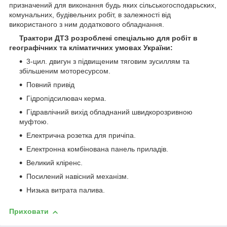
призначений для виконання будь яких сільськогосподарьских,
комунальних, будівельних робіт, в залежності від
використаного з ним додаткового обладнання.
Трактори ДТЗ розроблені спеціально для робіт в
географічних та кліматичних умовах України:
3-цил. двигун з підвищеним тяговим зусиллям та
збільшеним моторесурсом.
Повний привід
Гідропідсилювач керма.
Гідравлічний вихід обладнаний швидкорозривною
муфтою.
Електрична розетка для причіпа.
Електронна комбінована панель приладів.
Великий кліренс.
Посилений навісний механізм.
Низька витрата палива.
Приховати