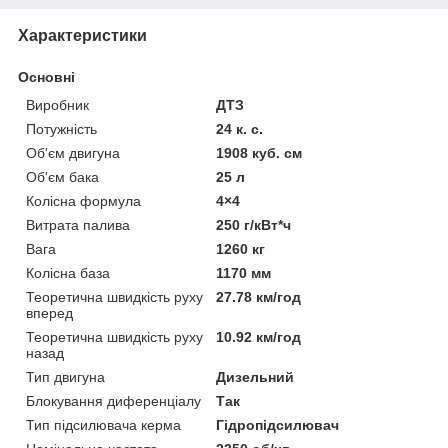
Характеристики
Основні
Виробник
ДТЗ
Потужність
24 к. с.
Об'єм двигуна
1908 куб. см
Об'єм бака
25 л
Колісна формула
4×4
Витрата палива
250 г/кВт*ч
Вага
1260 кг
Колісна база
1170 мм
Теоретична швидкість руху
27.78 км/год
вперед
Теоретична швидкість руху
10.92 км/год
назад
Тип двигуна
Дизельний
Блокування диференціалу
Так
Тип підсилювача керма
Гідропідсилювач