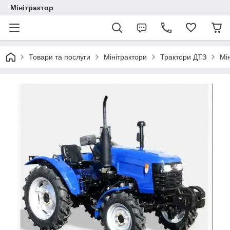
Мінітрактор
Товари та послуги
Мінітрактори
Трактори ДТЗ
Мі