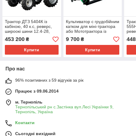
Трактор ДТЗ 5404К із
Культиватор с грудобійним
Тра
кабіною, 40 к.с, реверс,
катком для міні-трактора
555H
широокі шини 12.4-28,
або Мототрактора із
реве
рівна підлога, посилені
триточкою, КН-1.4Л (3т)
євро
453 200
9 700
448
₴
₴
мости
вага
Купити
Купити
Про нас
96% позитивних з 59 відгуків за рік
Працює з 09.06.2014
м. Тернопіль
Тернопільський рн с.Застінка вул.Лесі Українки 9,
Тернопіль, Україна
Контакти
Сьогодні вихідний