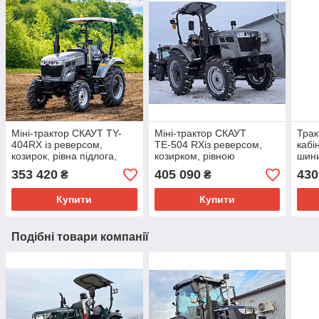
Міні-трактор СКАУТ TY-
Міні-трактор СКАУТ
Трак
404RX із реверсом,
ТЕ-504 RXіз реверсом,
кабі
козирок, рівна підлога,
козирком, рівною
шини
вага 1950 кг, 2 режими
підлогою, реверсом, 2х
євро
353 420
405 090
430
₴
₴
ВВП, додаткове освітленн
зчеплення, 2
гідроциліндри
Купити
Купити
Подібні товари компанії