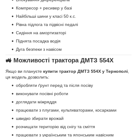
Компресор + ресивер у базі
Найбільші шини у класі 50 к.с.
Рівна підлога та підвісні педалі
Сидіння на амортизаторі
Піднята посадка водія
Дуга безпеки з навісом
🚜 Можливості трактора ДМТЗ 554Х
Якщо ви плануєте
купити трактор ДМТЗ 554Х у Тернополі
,
ця модель дозволить:
обробляти ґрунт перед та після посіву
виконувати посівні роботи
доглядати міжряддя
працювати з плугами, культиваторами, косарками
швидко збирати врожай
розчищати територію від снігу та сміття
працювати з українським та японським навісним