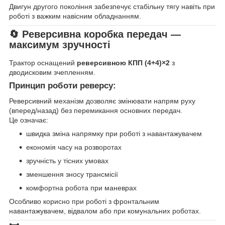
Двигун другого покоління забезпечує стабільну тягу навіть при
роботі з важким навісним обладнанням.
🔄 Реверсивна коробка передач —
максимум зручності
Трактор оснащений
реверсивною КПП (4+4)×2
з
дводисковим зчепленням.
Принцип роботи реверсу:
Реверсивний механізм дозволяє змінювати напрям руху
(вперед/назад) без перемикання основних передач.
Це означає:
швидка зміна напрямку при роботі з навантажувачем
економія часу на розворотах
зручність у тісних умовах
зменшення зносу трансмісії
комфортна робота при маневрах
Особливо корисно при роботі з фронтальним
навантажувачем, відвалом або при комунальних роботах.