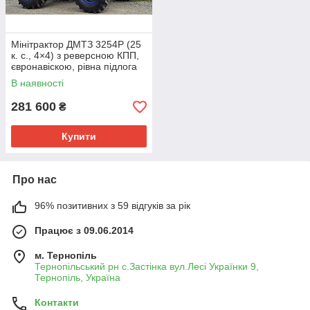
Мінітрактор ДМТЗ 3254Р (25
к. с., 4×4) з реверсною КПП,
євронавіскою, рівна підлога
та широка колія, мости від
В наявності
504 моделі
281 600
₴
Купити
Про нас
96% позитивних з 59 відгуків за рік
Працює з 09.06.2014
м. Тернопіль
Тернопільський рн с.Застінка вул.Лесі Українки 9,
Тернопіль, Україна
Контакти