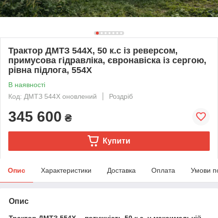
Трактор ДМТЗ 544Х, 50 к.с із реверсом,
примусова гідравліка, євронавіска із сергою,
рівна підлога, 554Х
В наявності
Код: ДМТЗ 544Х оновлений
Роздріб
345 600
₴
Купити
Опис
Характеристики
Доставка
Оплата
Умови п
Опис
Трактор ДМТЗ 554Х— потужність 50 к.с. у максимальній