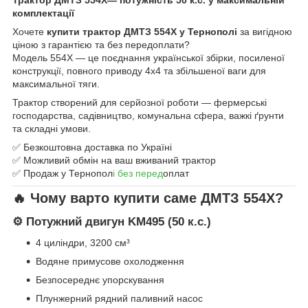
комплектації
Хочете
купити трактор ДМТЗ 554Х у Тернополі
за вигідною
ціною з гарантією та без передоплати?
Модель 554Х — це поєднання української збірки, посиленої
конструкції, повного приводу 4х4 та збільшеної ваги для
максимальної тяги.
Трактор створений для серйозної роботи — фермерські
господарства, садівництво, комунальна сфера, важкі ґрунти
та складні умови.
✅ Безкоштовна доставка по Україні
✅ Можливий обмін на ваш вживаний трактор
✅ Продаж у Тернопол
і без перед
оплат
🔥 Чому варто купити саме ДМТЗ 554Х?
⚙ Потужний двигун KM495 (50 к.с.)
4 циліндри, 3200 см³
Водяне примусове охолодження
Безпосереднє упорскування
Плунжерний рядний паливний насос