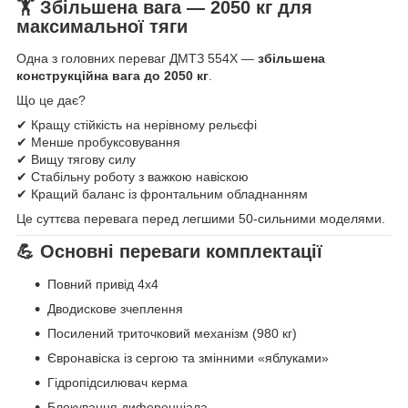
🏋️ Збільшена вага — 2050 кг для
максимальної тяги
Одна з головних переваг ДМТЗ 554Х —
збільшена
конструкційна вага до 2050 кг
.
Що це дає?
✔ Кращу стійкість на нерівному рельєфі
✔ Менше пробуксовування
✔ Вищу тягову силу
✔ Стабільну роботу з важкою навіскою
✔ Кращий баланс із фронтальним обладнанням
Це суттєва перевага перед легшими 50-сильними моделями.
💪 Основні переваги комплектації
Повний привід 4х4
Дводискове зчеплення
Посилений триточковий механізм (980 кг)
Євронавіска із сергою та змінними «яблуками»
Гідропідсилювач керма
Блокування диференціала