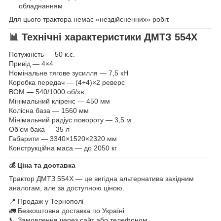
обладнанням
Для цього трактора немає «нездійсненних» робіт.
📊 Технічні характеристики ДМТЗ 554Х
Потужність — 50 к.с.
Привід — 4×4
Номінальне тягове зусилля — 7,5 кН
Коробка передач — (4+4)×2 реверс
ВОМ — 540/1000 об/хв
Мінімальний кліренс — 450 мм
Колісна база — 1560 мм
Мінімальний радіус повороту — 3,5 м
Об’єм бака — 35 л
Габарити — 3340×1520×2320 мм
Конструкційна маса — до 2050 кг
💰 Ціна та доставка
Трактор ДМТЗ 554Х — це вигідна альтернатива західним
аналогам, але за доступною ціною.
📍 Продаж у Тернополі
🚛 Безкоштовна доставка по Україні
📞 Замовлення через сайт або телефоном