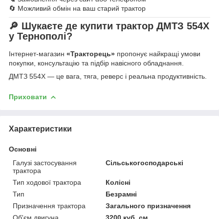
🔄 Можливий обмін на ваш старий трактор
🔎 Шукаєте де купити трактор ДМТЗ 554Х
у Тернополі?
Інтернет-магазин
«Тракторець»
пропонує найкращі умови
покупки, консультацію та підбір навісного обладнання.
ДМТЗ 554Х — це вага, тяга, реверс і реальна продуктивність.
Приховати
Характеристики
Основні
Галузі застосування
Сільськогосподарські
трактора
Тип ходової трактора
Колісні
Тип
Безрамні
Призначення трактора
Загального призначення
Об'єм двигуна
3200 куб. см