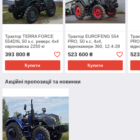
Трактор TERRA FORCE
Трактор EUROFENG 554
Тра
554DXL 50 к.с. реверс 4х4
PRO, 50 к.с, 4х4,
PRO 
євронавіска 2250 кг
відеокамири 360, 12.4-28
віде
шини, збільшено грузи
шини
393 800
523 600
523
₴
₴
2600 кг, євронавіска 1000
2600
кг
кг
Купити
Купити
Акційні пропозиції та новинки