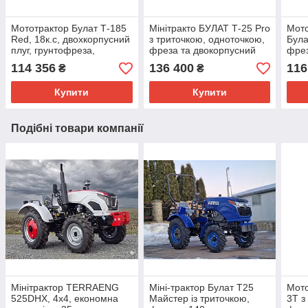
Мототрактор Булат Т-185
Мінітракто БУЛАТ Т-25 Pro
Мото
Red, 18к.с, двохкорпусний
з триточкою, одноточкою,
Була
плуг, грунтофреза,
фреза та двокорпусний
фрез
передня гідравліка
плуг
114 356
136 400
116
₴
₴
Купити
Купити
Подібні товари компанії
Мінітрактор TERRAENG
Міні-трактор Булат Т25
Мото
525DHX, 4х4, економна
Майстер із триточкою,
3Т з