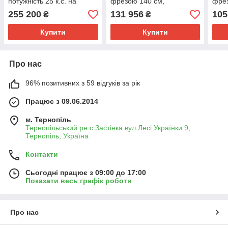
потужність 25 к.с. на
фрезою 140 см,
фрез
легендарному шасі 504
польський плуг, передня
255 200
131 956
105
₴
₴
гідравліка, грузи
Купити
Купити
Про нас
96% позитивних з 59 відгуків за рік
Працює з 09.06.2014
м. Тернопіль
Тернопільський рн с.Застінка вул.Лесі Українки 9,
Тернопіль, Україна
Контакти
Сьогодні працює з 09:00 до 17:00
Показати весь графік роботи
Про нас