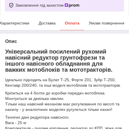
Замовлення під захистом
Характеристики
Доставка
Оплата
Умови повернення
Опис
Універсальний посилений рухомий
навісний редуктор грунтофрези та
іншого навісного обладнання для
важких мотоблоків та мототракторів.
Ідеально підходить на Булат Т-25, Форте 201, Зубр Т-250,
Кентавр 200/240, та інші моделі мотоблоків та мототракторів.
Кріпиться на 4 болти до коробки передач мотоблока.
Монтується за декілька хвилин.
Тільки наш навісний механізм має регулювання по висоті та
нахилу - у аналогічних моделях ругулється тільки нахил!
Технічні дані редуктора навісного.
Вага - 25 кг
Комплектація - рухоме кріплення, редуктор до КПП, зірка для