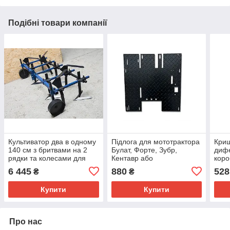
Подібні товари компанії
Культиватор два в одному
Підлога для мототрактора
Криш
140 см з бритвами на 2
Булат, Форте, Зубр,
дифе
рядки та колесами для
Кентавр або
коро
мототрактора, мотоблока
переобладного мотоблока
мото
6 445
880
528
₴
₴
мінітрактора
(під КПП на 5 болтів),
Форт
полік
та і
Купити
Купити
Про нас