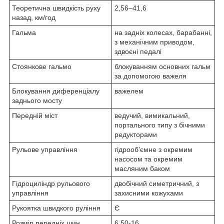
Теоретична швидкість руху
2,56–41,6
назад, км/год
Гальма
на задніх колесах, барабанні,
з механічним приводом,
здвоєні педалі
Стоянкове гальмо
блокуванням основних гальм
за допомогою важеля
Блокування диференціалу
важелем
заднього мосту
Передній міст
ведучий, вимикальний,
портального типу з бічними
редукторами
Рульове управління
гідрооб’ємне з окремим
насосом та окремим
масляним баком
Гідроциліндр рульового
двобічний симетричний, з
управління
захисними кожухами
Рукоятка швидкого руління
Є
Розмір передніх шин
6.50-16