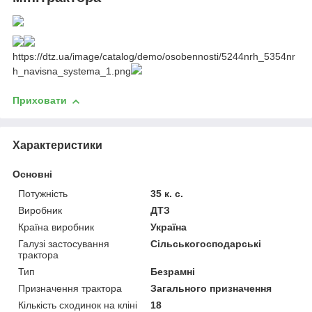
https://dtz.ua/image/catalog/demo/osobennosti/5244nrh_5354nr
h_navisna_systema_1.png
Приховати
Характеристики
Основні
Потужність
35 к. с.
Виробник
ДТЗ
Країна виробник
Україна
Галузі застосування
Сільськогосподарські
трактора
Тип
Безрамні
Призначення трактора
Загального призначення
Кількість сходинок на кліні
18