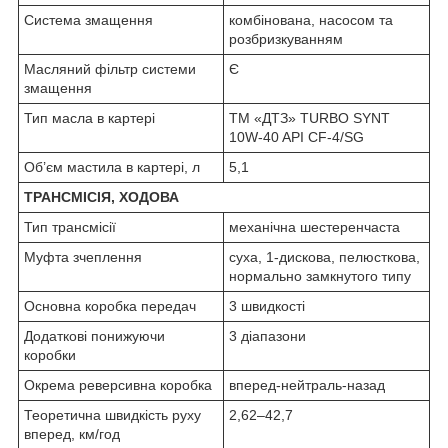
Система змащення
комбінована, насосом та
розбризкуванням
Масляний фільтр системи
Є
змащення
Тип масла в картері
ТМ «ДТЗ» TURBO SYNT
10W-40 API CF-4/SG
Об’єм мастила в картері, л
5,1
ТРАНСМІСІЯ, ХОДОВА
Тип трансмісії
механічна шестеренчаста
Муфта зчеплення
суха, 1-дискова, пелюсткова,
нормально замкнутого типу
Основна коробка передач
3 швидкості
Додаткові понижуючи
3 діапазони
коробки
Окрема реверсивна коробка
вперед-нейтраль-назад
Теоретична швидкість руху
2,62–42,7
вперед, км/год