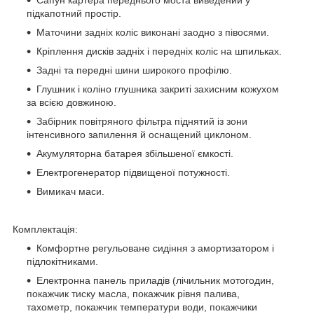
Сапун картера переднього моста виведений у
підкапотний простір.
Маточини задніх коліс виконані заодно з півосями.
Кріплення дисків задніх і передніх коліс на шпильках.
Задні та передні шини широкого профілю.
Глушник і коліно глушника закриті захисним кожухом
за всією довжиною.
Забірник повітряного фільтра піднятий із зони
інтенсивного запилення й оснащений циклоном.
Акумуляторна батарея збільшеної ємкості.
Електрогенератор підвищеної потужності.
Вимикач маси.
Комплектація:
Комфортне регульоване сидіння з амортизатором і
підлокітниками.
Електронна панель приладів (лічильник мотогодин,
покажчик тиску масла, покажчик рівня палива,
тахометр, покажчик температури води, покажчики