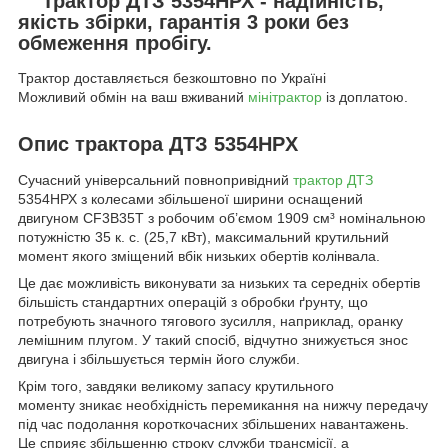
Трактор ДТЗ 5354НРХ - надійність,
якість збірки, гарантія 3 роки без
обмеження пробігу.
Трактор доставляється безкоштовно по Україні
Можливий обмін на ваш вживаний
мінітрактор
із доплатою.
Опис трактора ДТЗ 5354HPX
Сучасний універсальний повнопривідний
трактор ДТЗ
5354НРХ з колесами збільшеної ширини оснащений
двигуном CF3B35T з робочим об’ємом 1909 см³ номінальною
потужністю 35 к. c. (25,7 кВт), максимальний крутильний
момент якого зміщений вбік низьких обертів колінвала.
Це дає можливість виконувати за низьких та середніх обертів
більшість стандартних операцій з обробки ґрунту, що
потребують значного тягового зусилля, наприклад, оранку
лемішним плугом. У такий спосіб, відчутно знижується знос
двигуна і збільшується термін його служби.
Крім того, завдяки великому запасу крутильного
моменту зникає необхідність перемикання на нижчу передачу
під час подолання короткочасних збільшених навантажень.
Це сприяє збільшенню строку служби трансмісії, а