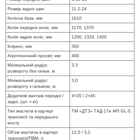
Розмір задніх шин
11.2-24
Колісна база, мм
1610
Колія передніх коліс, мм
1170, 1370
Колія задніх коліс, мм
1200, 1320, 1400
Кліренс, мм
350
Агротехнічний просвіт, мм
400
Мінімальний радіус
3,3
розвороту без гальм, м
Мінімальний радіус
3,0
розвороту з гальмом, м
Додаткові вантажі передні /
4×20 / 2×45
задні, (шт. × кг)
Тип мастила в картері
ТМ «ДТЗ» ТАД-17и API GL-5.
трансмісії та переднього
мосту
Об’єм мастила в картері
12,0 / 3,2
трансмісії/ПВМ, л