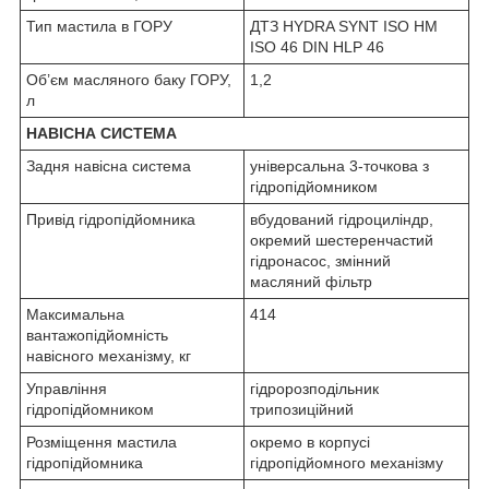
Тип мастила в ГОРУ
ДТЗ HYDRA SYNT ISO НМ
ISO 46 DIN HLP 46
Об’єм масляного баку ГОРУ,
1,2
л
НАВІСНА СИСТЕМА
Задня навісна система
універсальна 3-точкова з
гідропідйомником
Привід гідропідйомника
вбудований гідроциліндр,
окремий шестеренчастий
гідронасос, змінний
масляний фільтр
Максимальна
414
вантажопідйомність
навісного механізму, кг
Управління
гідророзподільник
гідропідйомником
трипозиційний
Розміщення мастила
окремо в корпусі
гідропідйомника
гідропідйомного механізму