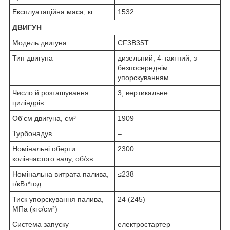
Експлуатаційна маса, кг
1532
ДВИГУН
Модель двигуна
CF3B35T
Тип двигуна
дизельний, 4-тактний, з
безпосереднім
упорскуванням
Число й розташування
3, вертикальне
циліндрів
Об'єм двигуна, см³
1909
Турбонадув
–
Номінальні оберти
2300
колінчастого валу, об/хв
Номінальна витрата палива,
≤238
г/кВт*год
Тиск упорскування палива,
24 (245)
МПа (кгс/см²)
Система запуску
електростартер