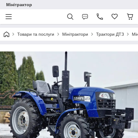
Мінітрактор
Товари та послуги
Мінітрактори
Трактори ДТЗ
Мі