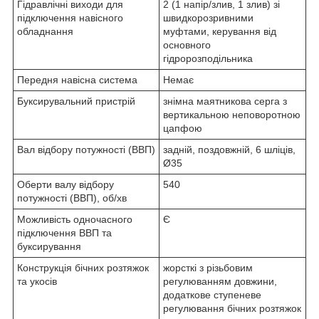
Гідравлічні виходи для
2 (1 напір/злив, 1 злив) зі
підключення навісного
швидкорозривними
обладнання
муфтами, керування від
основного
гідророзподільника
Передня навісна система
Немає
Буксирувальний пристрій
знімна маятникова серга з
вертикальною неповоротною
цапфою
Вал відбору потужності (ВВП)
задній, поздовжній, 6 шліців,
Ø35
Оберти валу відбору
540
потужності (ВВП), об/хв
Можливість одночасного
Є
підключення ВВП та
буксирування
Конструкція бічних розтяжок
жорсткі з різьбовим
та укосів
регулюванням довжини,
додаткове ступеневе
регулювання бічних розтяжок