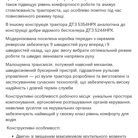
також підвищує рівень комфортності роботи та знижує
стомлюваність тракториста, що особливо помітно під час
повнозмінного режиму праці.
В іншому конструкція трактора ДТЗ 5354НРХ аналогічна до
конструкції добре відомого бестселера ДТЗ 5244НРХ.
Модернізована посилена коробка передач з окремим
реверсом забезпечує 9 швидкостей руху вперед і 9
швидкостей назад, що дає змогу вибрати оптимальний режим
роботи та швидко змінювати напрямок руху.
Малошумна трансмісія, потужний навісний механізм,
швидкознімний буксирний пристрій, гідравлічне рульове
управління — усі вузли трактора розроблені та виготовлені із
застосуванням сучасних технологій, що забезпечують високу
надійність і довгий термін служби.
Конструктивні особливості робочого місця: унікальне просторе
компонування, ергономічне розташування органів керування,
невелике зусилля на керувальних органах
забезпечують найвищий у своєму класі рівень комфорту для
водія.
Конструктивні особливості:
Двигун зі зміщеним максимумом крутильного моменту