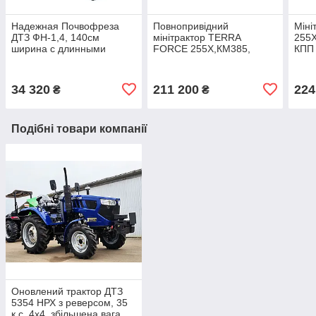
Надежная Почвофреза
Повнопривідний
Міні
ДТЗ ФН-1,4, 140см
мінітрактор TERRA
255X
ширина с длинными
FORCE 255Х,КМ385,
КПП 
усиленными ножами +
редукторний міст, ГПК,
реду
кардан 6х6, усиленные
блокування, вантажі, ВОМ
120-
крепления
540, 4х4
34 320
211 200
224
₴
₴
Подібні товари компанії
Оновлений трактор ДТЗ
5354 НРХ з реверсом, 35
к.с, 4х4, збільшена вага,