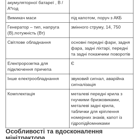
акумуляторної батареї , В /
А*год
Вимикач маси
під капотом, поруч з АКБ
Генератор – тип, напруга
змінного струму, 14, 750
(В),потужність (Вт)
Світлове обладнання
основні передні фари, задня
фара, задні ліхтарі, передні
та задні покажчики поворотів
Електророзетка для
Є
підключення причепа
Інше електрообладнання
звуковий сигнал, аварійна
сигналізація
Комплектація
металеві передні крила з
гнучкими бризковиками,
металеві задні крила,
таблички для кріплення
номерних знаків, капот із
гідропідйомниками
Особливості та вдосконалення
мінітрактора