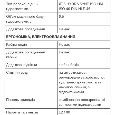
Тип робочої рідини
ДТЗ HYDRA SYNT ISO НМ
гідросистеми
ISO 46 DIN HLP 46
Об’єм масляного баку
6,5
гідросистеми, л
Додаткове обладнання
Немає
ЕРГОНОМІКА, ЕЛЕКТРООБЛАДНАННЯ
Кабіна водія
Немає
Додаткове обладнання
Немає
кабіни
Додаткові підніжки
з обох боків
Сидіння водія
на амортизаторі,
регульоване за жорсткістю,
відстанню до керма та за
нахилом спинки, з
підлокітниками
Панель приладів
комбінована електронна, зі
світловими індикаторами
Напруга та ємність
12 / 80