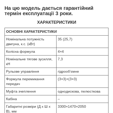
На цю модель дається гарантійний
термін експлуатації 3 роки.
ХАРАКТЕРИСТИКИ
ОСНОВНІ ХАРАКТЕРИСТИКИ
Номінальна потужність
35 (25,7)
двигуна, к.с. (кВт)
Колісна формула
4×4
Номінальне тягове зусилля,
7,3
кН
Рульове управління
гідрооб’ємне
Формула перемикання
(3×3)+(3×3)
передач
Муфта зчеплення
однодискова, пелюсткова
Кабіна
–
Габаритні розміри (Д х Ш х
3300×1470×2050
В), мм