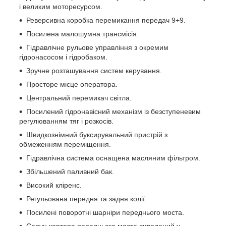
і великим моторесурсом.
Реверсивна коробка перемикання передач 9+9.
Посилена малошумна трансмісія.
Гідравлічне рульове управління з окремим
гідронасосом і гідробаком.
Зручне розташування систем керування.
Просторе місце оператора.
Центральний перемикач світла.
Посилений гідронавісний механізм із безступеневим
регулюванням тяг і розкосів.
Швидкознімний буксирувальний пристрій з
обмеженням переміщення.
Гідравлічна система оснащена масляним фільтром.
Збільшений паливний бак.
Високий кліренс.
Регульована передня та задня колії.
Посилені поворотні шарніри переднього моста.