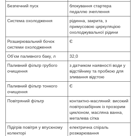
Безпечний пуск
блокування стартера
педаллю зчеплення
Система охолодження
рідинна, закрита, з
примусовою циркуляцією
охолоджувальної рідини
Розширювальний бочок
Є
системи охолодження
Об’єм паливного баку, л
32,0
Паливний фільтр грубого
з датчиком наявності води у
очищення
відстійнику та пробкою для
зливання відстою
Паливний фільтр тонкого
Є
очищення
Повітряний фільтр
контактно-масляний: високий
повітрозабірник із прозорим
циклоном, масляна ванна,
металева сітка
Підігрів повітря у впускному
електрична спіраль
колекторі
розжарювання