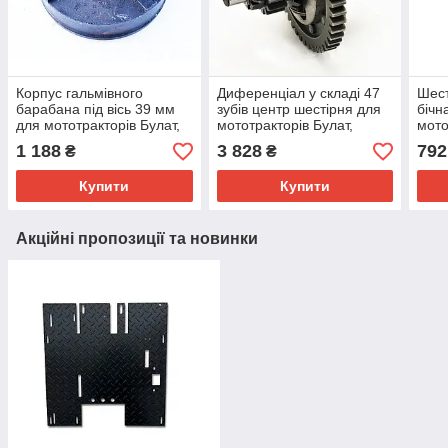
Корпус гальмівного
Диференціал у складі 47
Шест
барабана під вісь 39 мм
зубів центр шестірня для
бічн
для мототракторів Булат,
мототракторів Булат,
мото
Forte, Garden Scout та
Forte, DW, Добра, Garden
гайк
1 188
3 828
792
₴
₴
інших
Scout тощо.
Скау
Купити
Купити
Акційні пропозиції та новинки