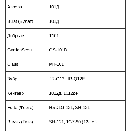
Аврора
101Д
Bulat (Булат)
101Д
Добрыня
T101
GardenScout
GS-101D
Claus
MT-101
Зубр
JR-Q12, JR-Q12E
Кентавр
1012д, 1012де
Forte (Форте)
HSD1G-121, SH-121
Вітязь (Тата)
SH-121, 1GZ-90 (12л.с.)