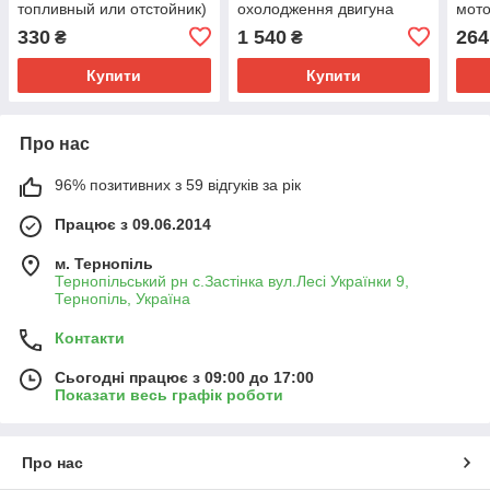
топливный или отстойник)
охолодження двигуна
мото
до двигуна R175, R180,
R190, R192, R195
R190
330
1 540
264
₴
₴
R190, R195
Купити
Купити
Про нас
96% позитивних з 59 відгуків за рік
Працює з 09.06.2014
м. Тернопіль
Тернопільський рн с.Застінка вул.Лесі Українки 9,
Тернопіль, Україна
Контакти
Сьогодні працює з 09:00 до 17:00
Показати весь графік роботи
Про нас