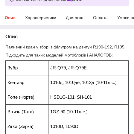
Опис
Характеристики
Доставка
Оплата
Умови п
Опис
Паливний кран у зборі з фільтром на двигун R190-192, R195.
Підходить для таких моделей мотоблоків і АНАЛОГОВ:
Зубр
JR-Q79, JR-Q79E
Кентавр
1010д, 1010де, 1013д (10-11л.с.)
Forte (Форте)
HSD1G-101, SH-101
Вітязь (Тата)
1GZ-90 (10-11л.с.)
Zirka (Зирка)
1010D, 1090D