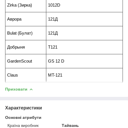
Zirka (Зирка)
1012D
Аврора
121Д
Bulat (Булат)
121Д
Добрыня
T121
GardenScout
GS 12 D
Claus
MT-121
Приховати
Характеристики
Основні атрибути
Країна виробник
Тайвань