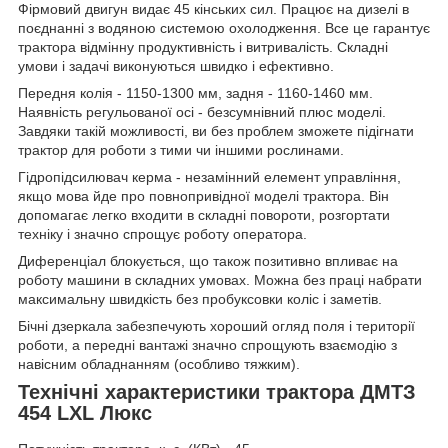
Фірмовий двигун видає 45 кінських сил. Працює на дизелі в
поєднанні з водяною системою охолодження. Все це гарантує
трактора відмінну продуктивність і витривалість. Складні
умови і задачі виконуються швидко і ефективно.
Передня колія - 1150-1300 мм, задня - 1160-1460 мм.
Наявність регульованої осі - безсумнівний плюс моделі.
Завдяки такій можливості, ви без проблем зможете підігнати
трактор для роботи з тими чи іншими рослинами.
Гідропідсилювач керма - незамінний елемент управління,
якщо мова йде про повнопривідної моделі трактора. Він
допомагає легко входити в складні повороти, розгортати
техніку і значно спрощує роботу оператора.
Диференціал блокується, що також позитивно впливає на
роботу машини в складних умовах. Можна без праці набрати
максимальну швидкість без пробуксовки коліс і заметів.
Бічні дзеркала забезпечують хороший огляд поля і території
роботи, а передні вантажі значно спрощують взаємодію з
навісним обладнанням (особливо тяжким).
Технічні характеристики трактора ДМТЗ
454 LXL Люкс