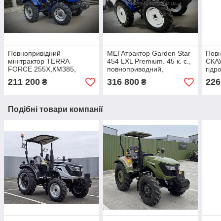
Повнопривідний
МЕГАтрактор Garden Star
Повн
мінітрактор TERRA
454 LXL Premium. 45 к. с.,
СКАУ
FORCE 255Х,КМ385,
повноприводний,
гідр
редукторний міст, ГПК,
блокування коліс, вага 2т,
блок
211 200
316 800
226
₴
₴
блокування, вантажі, ВОМ
стильний дизайн
540, 4х4
Подібні товари компанії