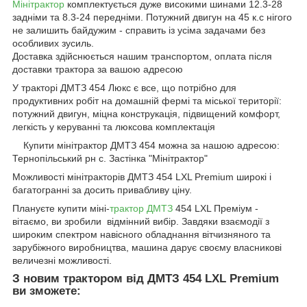
Мінітрактор
комплектується дуже високими шинами 12.3-28
задніми та 8.3-24 передніми. Потужний двигун на 45 к.с нігого
не залишить байдужим - справить із усіма задачами без
особливих зусиль.
Доставка здійснюється нашим транспортом, оплата після
доставки трактора за вашою адресою
У тракторі ДМТЗ 454 Люкс є все, що потрібно для
продуктивних робіт на домашній фермі та міської території:
потужний двигун, міцна конструкація, підвищений комфорт,
легкість у керуванні та люксова комплектація
Купити мінітрактор ДМТЗ 454 можна за нашою адресою:
Тернопільський рн с. Застінка "Мінітрактор"
Можливості мінітракторів ДМТЗ 454 LXL Premium широкі і
багатогранні за досить привабливу ціну.
Плануєте купити міні-
трактор ДМТЗ
454 LXL Преміум -
вітаємо, ви зробили відмінний вибір. Завдяки взаємодії з
широким спектром навісного обладнання вітчизняного та
зарубіжного виробництва, машина дарує своєму власникові
величезні можливості.
З новим трактором від ДМТЗ 454 LXL Premium
ви зможете: