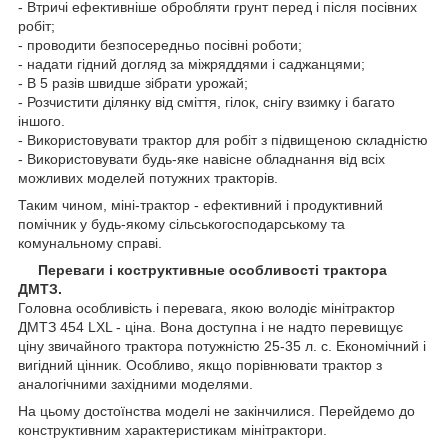
- Втричі ефективніше обробляти грунт перед і після посівних
робіт;
- проводити безпосередньо посівні роботи;
- надати гідний догляд за міжряддями і саджанцями;
- В 5 разів швидше зібрати урожай;
- Розчистити ділянку від сміття, гілок, снігу взимку і багато
іншого.
- Використовувати трактор для робіт з підвищеною складністю
- Використовувати будь-яке навісне обладнання від всіх
можливих моделей потужних тракторів.
Таким чином, міні-трактор - ефективний і продуктивний
помічник у будь-якому сільськогосподарському та
комунальному справі.
Переваги і коструктивные особливості трактора
ДМТЗ.
Головна особливість і перевага, якою володіє мінітрактор
ДМТЗ 454 LXL - ціна. Вона доступна і не надто перевищує
ціну звичайного трактора потужністю 25-35 л. с. Економічний і
вигідний цінник. Особливо, якщо порівнювати трактор з
аналогічними західними моделями.
На цьому достоїнства моделі не закінчилися. Перейдемо до
конструктивним характеристикам мінітрактори.