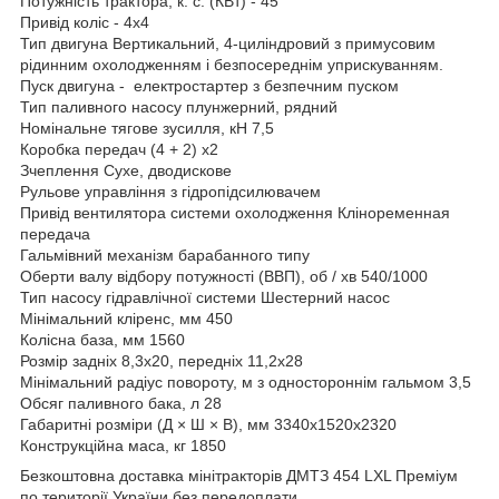
Потужність трактора, к. с. (КВт) - 45
Привід коліс - 4х4
Тип двигуна Вертикальний, 4-циліндровий з примусовим
рідинним охолодженням і безпосереднім уприскуванням.
Пуск двигуна - електростартер з безпечним пуском
Тип паливного насосу плунжерний, рядний
Номінальне тягове зусилля, кН 7,5
Коробка передач (4 + 2) х2
Зчеплення Сухе, дводискове
Рульове управління з гідропідсилювачем
Привід вентилятора системи охолодження Кліноременная
передача
Гальмівний механізм барабанного типу
Оберти валу відбору потужності (ВВП), об / хв 540/1000
Тип насосу гідравлічної системи Шестерний насос
Мінімальний кліренс, мм 450
Колісна база, мм 1560
Розмір задніх 8,3х20, передніх 11,2х28
Мінімальний радіус повороту, м з одностороннім гальмом 3,5
Обсяг паливного бака, л 28
Габаритні розміри (Д × Ш × В), мм 3340х1520х2320
Конструкційна маса, кг 1850
Безкоштовна доставка мінітракторів ДМТЗ 454 LXL Преміум
по території України без передоплати.