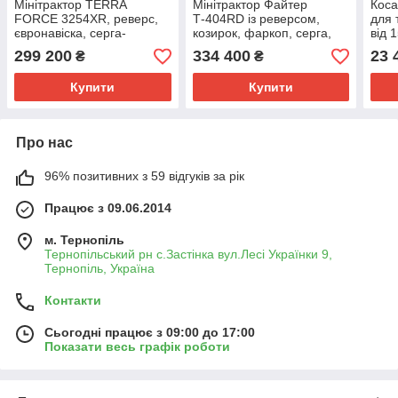
Мінітрактор TERRA
Мінітрактор Файтер
Коса
FORCE 3254XR, реверс,
Т-404RD із реверсом,
для 
євронавіска, серга-
козирок, фаркоп, серга,
від 
єврофаркоп, козирок, вага
рівна підлога, 2х дискове
сіно
299 200
334 400
23 
₴
₴
1700 кг, мости від 504
зчеплення
міні
трактора
Купити
Купити
Про нас
96% позитивних з 59 відгуків за рік
Працює з 09.06.2014
м. Тернопіль
Тернопільський рн с.Застінка вул.Лесі Українки 9,
Тернопіль, Україна
Контакти
Сьогодні працює з 09:00 до 17:00
Показати весь графік роботи