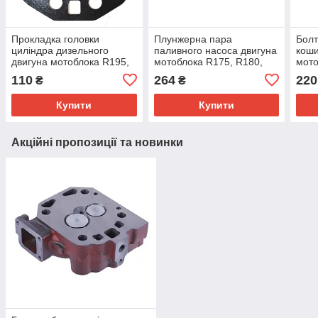
Прокладка головки
Плунжерна пара
Болт
циліндра дизельного
паливного насоса двигуна
коши
двигуна мотоблока R195,
мотоблока R175, R180,
мото
R195NM 12 к.с. ОПЛАТА
R190, R195
R180
110
264
220
₴
₴
НАКАРТКУ
комп
Купити
Купити
Акційні пропозиції та новинки