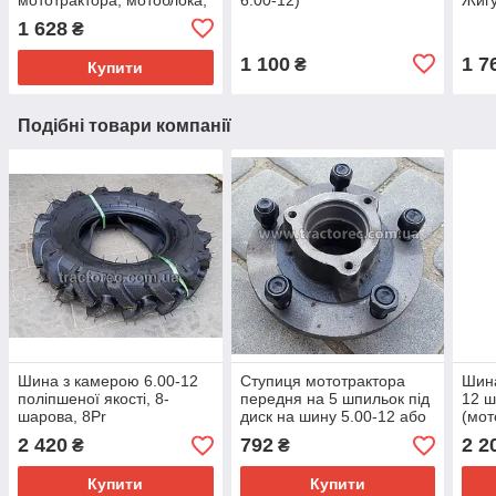
мотокультиватора 5.00-12
1 628
₴
люкс
1 100
1 7
₴
Купити
Подібні товари компанії
Шина з камерою 6.00-12
Ступиця мототрактора
Шина
поліпшеної якості, 8-
передня на 5 шпильок під
12 ш
шарова, 8Pr
диск на шину 5.00-12 або
(мот
4.00-14, 6.00-12, без
якіс
2 420
792
2 2
₴
₴
болтів та гайок!
Купити
Купити