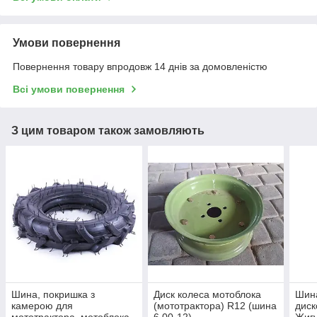
Умови повернення
Повернення товару впродовж 14 днів за домовленістю
Всі умови повернення
З цим товаром також замовляють
Шина, покришка з
Диск колеса мотоблока
Шина
камерою для
(мототрактора) R12 (шина
диск
мототрактора, мотоблока,
6.00-12)
Жигу