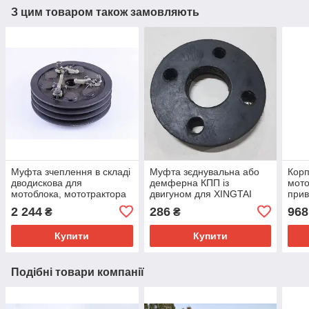
З цим товаром також замовляють
Муфта зчеплення в складі
Муфта зєднувальна або
Корп
дводискова для
демферна КПП із
мото
мотоблока, мототрактора
двигуном для XINGTAI
прив
R180, R190, R195, S1100,
120/160/180/220/240/244
R190
2 244
286
968
₴
₴
S1105, S1115!
оригінал! для КПП 3+1*2
Купити
Купити
Подібні товари компанії