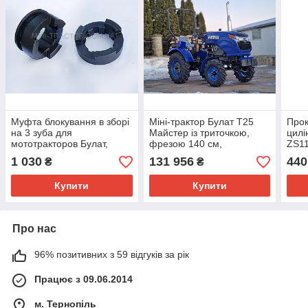
Муфта блокування в зборі
Міні-трактор Булат Т25
Прок
на 3 зуба для
Майстер із триточкою,
цилі
мототракторов Булат,
фрезою 140 см,
ZS11
Форте, Зубр, ДМТЗ.
польський плуг, передня
елек
1 030
131 956
440
₴
₴
Українське виробництво!
гідравліка, грузи
Купити
Купити
Про нас
96% позитивних з 59 відгуків за рік
Працює з 09.06.2014
м. Тернопіль