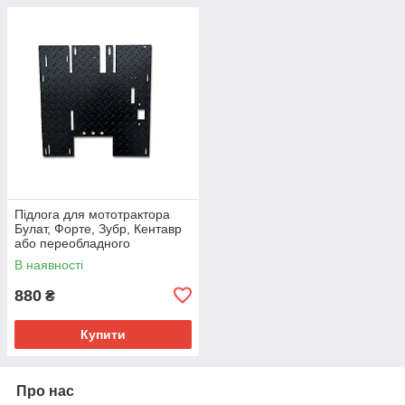
Підлога для мототрактора
Булат, Форте, Зубр, Кентавр
або переобладного
мотоблока (під КПП на 5
В наявності
болтів), полік
880
₴
Купити
Про нас