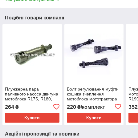
Подібні товари компанії
Плунжерна пара
Болт регулювання муфти
Плуж
паливного насоса двигуна
кошика зчеплення
мото
мотоблока R175, R180,
мотоблока мототрактора
R190
R190, R195
R180/190/195/1100/1105/1115
мото
264
220
352
₴
₴/комплект
комплект 3 шт
Купити
Купити
Акційні пропозиції та новинки