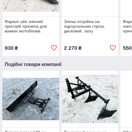
Фаркоп або зчіпний
Зчіпка потрійна на
Фарк
пристрій причепа для
підгортальник стріла,
зчеп
важких мотоблоків.
дисковий, лапу
прич
ПРЕМИУМ!
культиваторну та інше
930
2 270
550
₴
₴
Подібні товари компанії