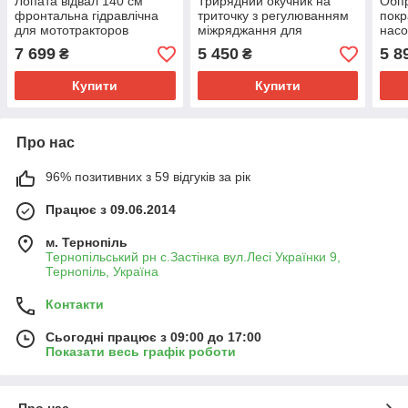
Лопата відвал 140 см
Трирядний окучник на
Обпр
фронтальна гідравлічна
триточку з регулюванням
покр
для мототракторов
міжряджання для
насо
Garden Scout, DW, ZUBR,
мотоблока мототрактора
мото
7 699
5 450
5 8
₴
₴
БУЛАТ, FORTE
мінітрактора від 10 л.с
міні
вибі
Купити
Купити
Про нас
96% позитивних з 59 відгуків за рік
Працює з 09.06.2014
м. Тернопіль
Тернопільський рн с.Застінка вул.Лесі Українки 9,
Тернопіль, Україна
Контакти
Сьогодні працює з 09:00 до 17:00
Показати весь графік роботи