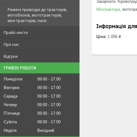
Закарпати, Кіровоград
Ремені приводні до тракторів,
Мінітрактора
, мототр
мотоблоків, мототракторів,
міні-тракторів, паси
Інформація дл
Прайс-листи
Ціна:
1 056 ₴
Про нас
Відгуки
ГРАФІК РОБОТИ
Понеділок
09:00
17:00
Вівторок
09:00
17:00
Середа
09:00
17:00
Четвер
09:00
17:00
Пʼятниця
09:00
17:00
Субота
09:00
17:00
Неділя
Вихідний