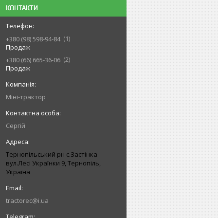
КОНТАКТИ
1
+380 (98) 598-94-84
Продаж
2
+380 (66) 665-36-06
Продаж
Міні-трактор
Сергій
Тернопільський рн с.Застінка
вул.Лесі Українки 9, Тернопіль,
Україна
tractorec@i.ua