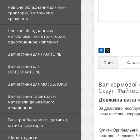
Навісне обладнання для міні-
тракторів, 3-х точкове
кріплення
Навісне обладнання до
мотоблоків і мототракторам,
одноточечное кріплення
Запчастини для ТРАКТОРІВ
Опис
Харак
Запчастини для
МОТОТРАКТОРІВ
Вал кермової к
Запчастини для МОТОБЛОКІВ
Скаут, Файтер
Запчастини та витратні
Довжина вала че
матеріали до навісного
обладнання
За дбайливої експлуа
швидко стане неприд
Електрообладнання, датчики,
оптика тракторів
Купити Оригінальний
поштою в Черкаси, Чер
Шини та диски