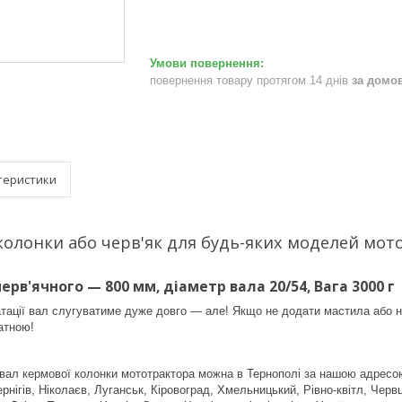
повернення товару протягом 14 днів
за домо
теристики
олонки або черв'як для будь-яких моделей мототр
рв'ячного — 800 мм, діаметр вала 20/54, Вага 3000 г
тації вал слугуватиме дуже довго — але! Якщо не додати мастила або н
атною!
 вал кермової колонки мототрактора можна в Тернополі за нашою адресо
нігів, Ніколаєв, Луганськ, Кіровоград, Хмельницький, Рівно-квітл, Червц