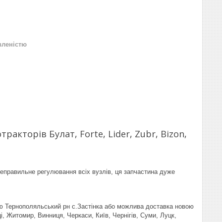
вленістю
акторів Булат, Forte, Lider, Zubr, Bizon,
еправильне регулювання всіх вузлів, ця запчастина дуже
ю Тернополяльський рн с.Застінка або можлива доставка новою
і, Житомир, Винниця, Черкаси, Київ, Чернігів, Суми, Луцк,