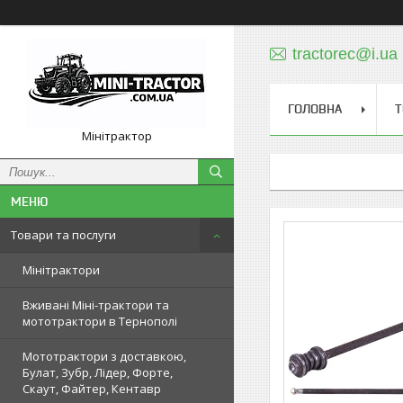
tractorec@i.ua
ГОЛОВНА
Т
Мінітрактор
Товари та послуги
Мінітрактори
Вживані Міні-трактори та
мототрактори в Тернополі
Мототрактори з доставкою,
Булат, Зубр, Лідер, Форте,
Скаут, Файтер, Кентавр