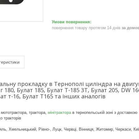
повернення товару протягом 14 днів
за домо
теристики
альну прокладку в Тернополі циліндра на двигун
г 180, Булат 185, Булат Т-185 3Т, Булат 205, DW 1
ат т-16, Булат Т165 та інших аналогів
 мототрактора, трактора,
мінітрактора
в тернопельській зоні з доставкою 
о тракторів
яль, Хмельницький, Рівно-, Луцк, Червці, Вінниця, Житомир, Черкаси, Киї