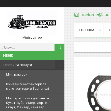
tractorec@i.ua
ГОЛОВНА
Т
Мінітрактор
Товари та послуги
Мінітрактори
Вживані Міні-трактори та
мототрактори в Тернополі
Мототрактори з доставкою,
Булат, Зубр, Лідер, Форте,
Скаут, Файтер, Кентавр