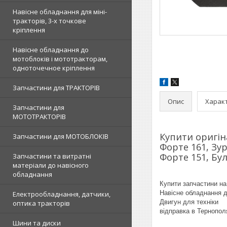
Навісне обладнання для міні-
тракторів, 3-х точкове
кріплення
Навісне обладнання до
мотоблоків і мототракторам,
одноточечное кріплення
Запчастини для ТРАКТОРІВ
Опис
Харак
Запчастини для
МОТОТРАКТОРІВ
Купити оригін
Запчастини для МОТОБЛОКІВ
Форте 161, Зур
Форте 151, Бул
Запчастини та витратні
матеріали до навісного
обладнання
Купити запчастини на
Навісне обладнання д
Електрообладнання, датчики,
Двигун для техніки
оптика тракторів
відправка в Тернопол
Шини та диски