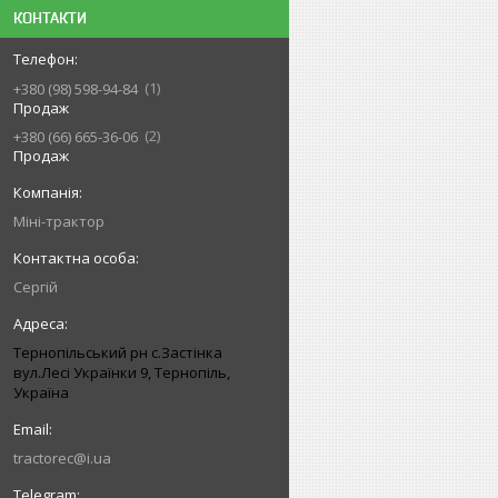
КОНТАКТИ
1
+380 (98) 598-94-84
Продаж
2
+380 (66) 665-36-06
Продаж
Міні-трактор
Сергій
Тернопільський рн с.Застінка
вул.Лесі Українки 9, Тернопіль,
Україна
tractorec@i.ua