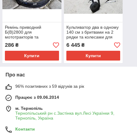
Ремінь приводний
Культиватор два в одному
Б(В)2800 для
140 см з бритвами на 2
мототракторів та
рядки та колесами для
мотоблоків
мототрактора, мотоблока
286
6 445
₴
₴
переобладнаних на
мінітрактора
мототрактор
Купити
Купити
Про нас
96% позитивних з 59 відгуків за рік
Працює з 09.06.2014
м. Тернопіль
Тернопільський рн с.Застінка вул.Лесі Українки 9,
Тернопіль, Україна
Контакти