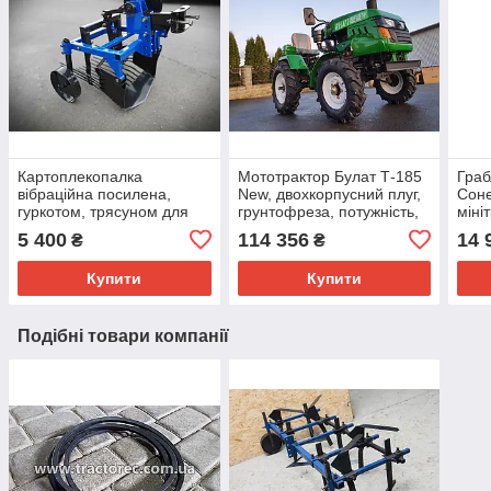
Картоплекопалка
Мототрактор Булат Т-185
Граб
вібраційна посилена,
New, двохкорпусний плуг,
Соне
гуркотом, трясуном для
грунтофреза, потужність,
міні
мотоблоків і мототракторів
18 л. з, широкі шини
трит
5 400
114 356
14 
₴
₴
із ремінним приводом
мінітрактора
Вир
Купити
Купити
Подібні товари компанії