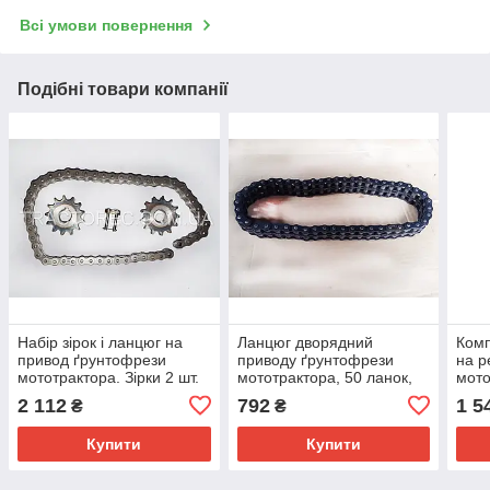
Всі умови повернення
Подібні товари компанії
Набір зірок і ланцюг на
Ланцюг дворядний
Комп
привод ґрунтофрези
приводу ґрунтофрези
на р
мототрактора. Зірки 2 шт.
мототрактора, 50 ланок,
мото
посадка 18 мм, 13 зубців,
крок 12.7 мм. (БУЛАТ,
мото
2 112
792
1 5
₴
₴
ланцюг 12.7 мм, 50 лан
ФОРТЕ, DW тощо)
лано
Купити
Купити