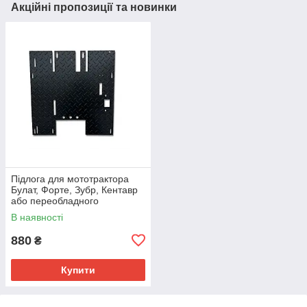
Акційні пропозиції та новинки
Підлога для мототрактора
Булат, Форте, Зубр, Кентавр
або переобладного
мотоблока (під КПП на 5
В наявності
болтів), полік
880
₴
Купити