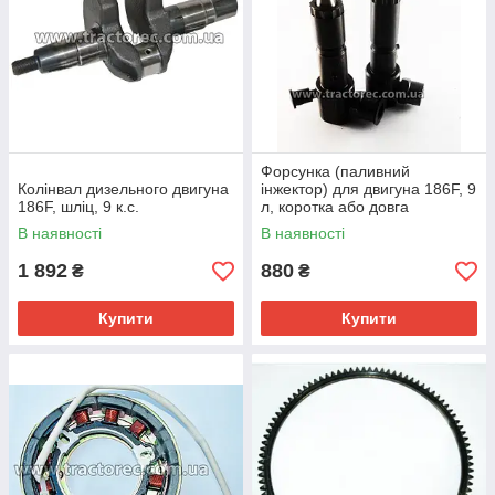
Форсунка (паливний
Колінвал дизельного двигуна
інжектор) для двигуна 186F, 9
186F, шліц, 9 к.с.
л, коротка або довга
В наявності
В наявності
1 892
880
₴
₴
Купити
Купити