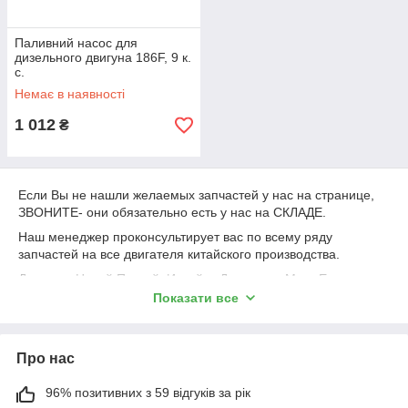
Паливний насос для
дизельного двигуна 186F, 9 к.
с.
Немає в наявності
1 012
₴
Если Вы не нашли желаемых запчастей у нас на странице,
ЗВОНИТЕ- они обязательно есть у нас на СКЛАДЕ.
Наш менеджер проконсультирует вас по всему ряду
запчастей на все двигателя китайского производства.
Доставка Новой Почтой, Интайм, Деливери, Мист Експрес.
Показати все
ОПЛАТА ПРИ ПОЛУЧЕНИИ ТОВАРА!
066-6653606
098-5989484
Про нас
098-2591958
96% позитивних з 59 відгуків за рік
0352-493000