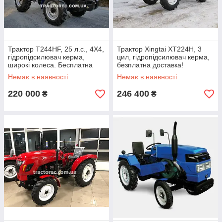
Трактор T244HF, 25 л.с., 4Х4,
Трактор Xingtai XT224H, 3
гідропідсилювач керма,
цил, гідропідсилювач керма,
широкі колеса. Бесплатна
безплатна доставка!
доставка. Супер ціна!
Немає в наявності
Немає в наявності
220 000
246 400
₴
₴