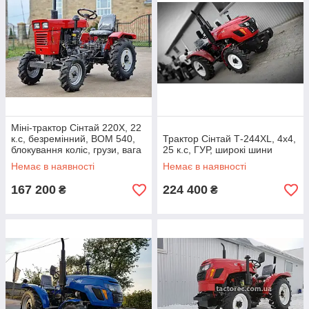
Міні-трактор Сінтай 220Х, 22
к.с, безремінний, ВОМ 540,
Трактор Cінтай Т-244ХL, 4х4,
блокування коліс, грузи, вага
25 к.с, ГУР, широкі шини
950 кг, безкоштовна доставка
Немає в наявності
Немає в наявності
167 200
224 400
₴
₴