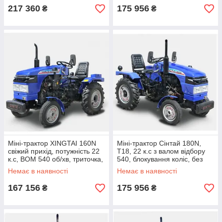
217 360
175 956
₴
₴
Міні-трактор XINGTAI 160N
Міні-трактор Сінтай 180N,
свіжий прихід, потужність 22
Т18, 22 к.с з валом відбору
к.с, ВОМ 540 об/хв, триточка,
540, блокування коліс, без
вага 900 кг
ременів!
Немає в наявності
Немає в наявності
167 156
175 956
₴
₴