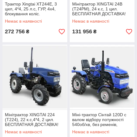
Трактор Xingtai XT244E, 3
Мінітрактор XINGTAI 24B
цил, 4*4, 25 л.с, ГУР, 4х4,
(T24РМ), 24 к.с, 1 цил.
блокування коліс.
БЕСПЛАТНАЯ ДОСТАВКА!
Безкоштовна доставка!
Немає в наявності
Немає в наявності
272 756
131 956
₴
₴
Мінітрактор XINGTAI 224
Міні-трактор Сінтай 120D с
(Т224), 22 к.с,4*4, 2 цил.
валом відбору потужності
БЕСПЛАТНАЯ ДОСТАВКА!
540об/хв, без ременів,
тракторна КПП, найкращий
Немає в наявності
Немає в наявності
вибір