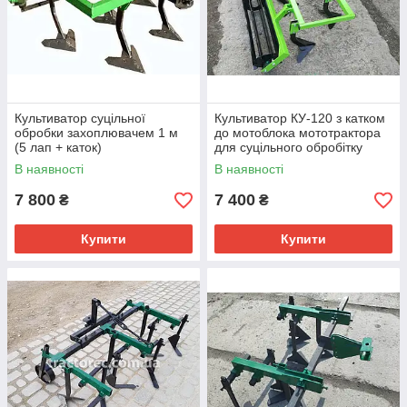
Культиватор суцільної
Культиватор КУ-120 з катком
обробки захоплювачем 1 м
до мотоблока мототрактора
(5 лап + каток)
для суцільного обробітку
грунту до 120 см
В наявності
В наявності
7 800
7 400
₴
₴
Купити
Купити