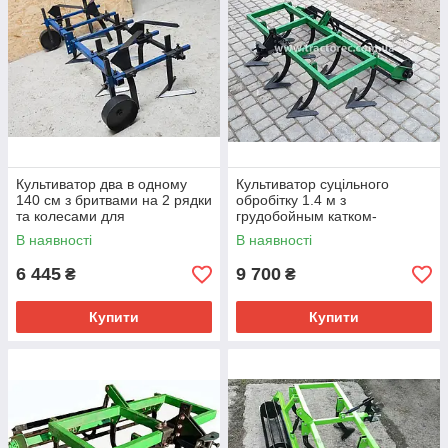
Культиватор два в одному
Культиватор суцільного
140 см з бритвами на 2 рядки
обробітку 1.4 м з
та колесами для
грудобойным катком-
мототрактора, мотоблока
барабаном для мотоблока,
В наявності
В наявності
мінітрактора
мототрактора. НОВИНКА!
6 445
9 700
₴
₴
Купити
Купити